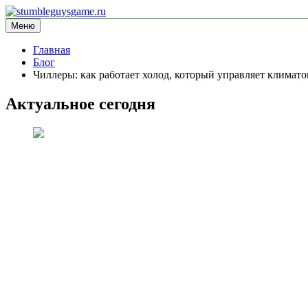
Перейти
к
Меню
stumbleguysgame.ru
информационный сайт
содержимому
Главная
Блог
Чиллеры: как работает холод, который управляет климат
Актуальное сегодня