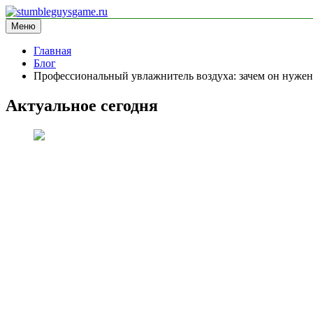
Перейти
к
Меню
stumbleguysgame.ru
информационный сайт
содержимому
Главная
Блог
Профессиональный увлажнитель воздуха: зачем он нужен
Актуальное сегодня