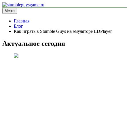
Перейти
к
Меню
stumbleguysgame.ru
информационный сайт
содержимому
Главная
Блог
Как играть в Stumble Guys на эмуляторе LDPlayer
Актуальное сегодня