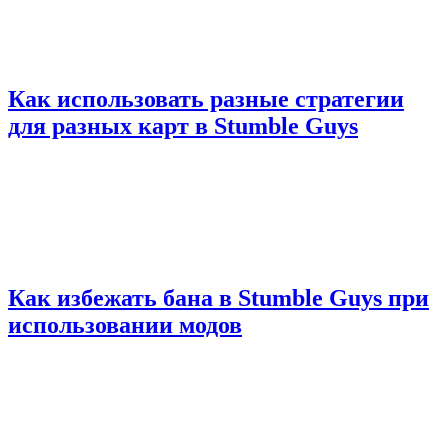
Как использовать разные стратегии
для разных карт в Stumble Guys
Как избежать бана в Stumble Guys при
использовании модов