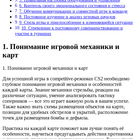
5. Правильная настройка оборудования и управления
6. Контроль своего эмоционального состояния и стресса
7. Обучение коммуникации и совместной игре в команде
8. Постоянное изучение и анализ игровых раундов
9. Стиль игры и приспособление к изменяющейся ситуации
10. Стремление к постоянному совершенствованию и
участие в турнирах
1. Понимание игровой механики и
карт
1. Понимание игровой механики и карт
Для успешной игры в competitive-режимах CS2 необходимо
глубокое понимание игровой механики и особенностей
каждой карты. Знание механики стрельбы, реакции на
различные ситуации, умение анализировать тактику
соперников — все это играет важную роль в вашем успехе.
Также важно знать схемы размещения объектов на карте,
позиции для удобных обстрелов и укрытий, расположение
точек для размещения бомбы и дефьюза.
Практика на каждой карте поможет вам лучше понять её
особенности, научиться предугадывать действия противника