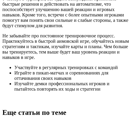
быстрые решения и действовать на автоматизме, что
поспособствует улучшению вашей реакции и игровых
навыков. Кроме того, встречи с более опытными игроками
помогут вам понять свои сильные и слабые стороны, а также
будут стимулом для развития.
Не забывайте про постоянное тренировочное процесс.
Практикуйтесь в быстрой аимовской игре, обучайтесь новым
стратегиям и тактикам, изучайте карты и планы. Чем больше
вы тренируетесь, тем выше будет ваш уровень реакции и
навыков в игре.
Участвуйте в регулярных тренировках с командой
Играйте в пикап-матчах и соревнованиях для
оттачивания своих навыков
Изучайте демки профессиональных игроков и
пытайтесь повторять их ходы и стратегии
Еще статьи по теме