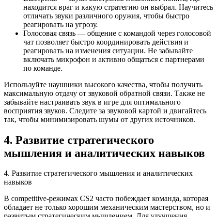
находится враг и какую стратегию он выбрал. Научитесь
отличать звуки различного оружия, чтобы быстро
реагировать на угрозу.
Голосовая связь — общение с командой через голосовой
чат позволяет быстро координировать действия и
реагировать на изменения ситуации. Не забывайте
включать микрофон и активно общаться с партнерами
по команде.
Используйте наушники высокого качества, чтобы получить
максимальную отдачу от звуковой обратной связи. Также не
забывайте настраивать звук в игре для оптимального
восприятия звуков. Следите за звуковой картой и двигайтесь
так, чтобы минимизировать шумы от других источников.
4. Развитие стратегического
мышления и аналитических навыков
4. Развитие стратегического мышления и аналитических
навыков
В competitive-режимах CS2 часто побеждает команда, которая
обладает не только хорошим механическим мастерством, но и
развитым стратегическим мышлением. Для улучшения