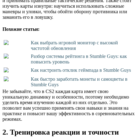
и принимать правильные тактические решения. Также стоит
изучить карты изнутри: научиться использовать сложные
маневры и уловки, чтобы обойти оборону противника или
заманить его в ловушку.
Похожие статьи:
Как выбрать игровой монитор с высокой
частотой обновления
Разбор системы рейтинга в Stumble Guys: как
повысить уровень
Как настроить отклик геймпада в Stumble Guys
Как быстро заработать монеты и самоцветы в
Stumble Guys
Не забывайте, что в CS2 каждая карта имеет свою
уникальную динамику и особенности, поэтому необходимо
уделить время изучению каждой из них отдельно. Это
позволит вам успешно применять свои навыки и знания на
практике и повысит вашу эффективность в соревновательных
режимах.
2. Тренировка реакции и точности