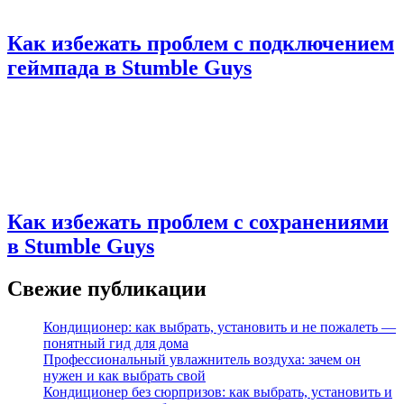
Как избежать проблем с подключением
геймпада в Stumble Guys
Как избежать проблем с сохранениями
в Stumble Guys
Свежие публикации
Кондиционер: как выбрать, установить и не пожалеть —
понятный гид для дома
Профессиональный увлажнитель воздуха: зачем он
нужен и как выбрать свой
Кондиционер без сюрпризов: как выбрать, установить и