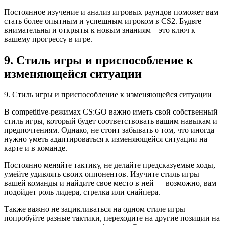
Постоянное изучение и анализ игровых раундов поможет вам
стать более опытным и успешным игроком в CS2. Будьте
внимательны и открыты к новым знаниям – это ключ к
вашему прогрессу в игре.
9. Стиль игры и приспособление к
изменяющейся ситуации
9. Стиль игры и приспособление к изменяющейся ситуации
В competitive-режимах CS:GO важно иметь свой собственный
стиль игры, который будет соответствовать вашим навыкам и
предпочтениям. Однако, не стоит забывать о том, что иногда
нужно уметь адаптироваться к изменяющейся ситуации на
карте и в команде.
Постоянно меняйте тактику, не делайте предсказуемые ходы,
умейте удивлять своих оппонентов. Изучите стиль игры
вашей команды и найдите свое место в ней — возможно, вам
подойдет роль лидера, стрелка или снайпера.
Также важно не зацикливаться на одном стиле игры —
попробуйте разные тактики, переходите на другие позиции на