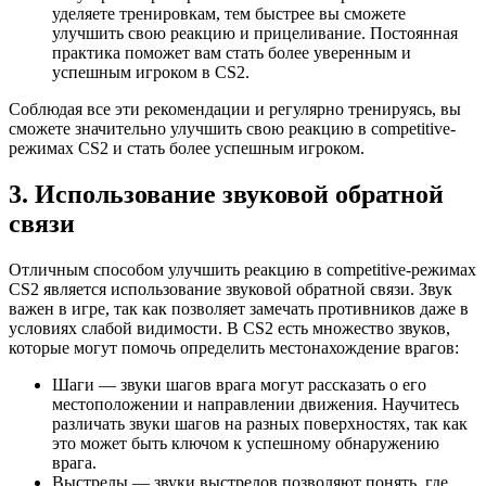
уделяете тренировкам, тем быстрее вы сможете
улучшить свою реакцию и прицеливание. Постоянная
практика поможет вам стать более уверенным и
успешным игроком в CS2.
Соблюдая все эти рекомендации и регулярно тренируясь, вы
сможете значительно улучшить свою реакцию в competitive-
режимах CS2 и стать более успешным игроком.
3. Использование звуковой обратной
связи
Отличным способом улучшить реакцию в competitive-режимах
CS2 является использование звуковой обратной связи. Звук
важен в игре, так как позволяет замечать противников даже в
условиях слабой видимости. В CS2 есть множество звуков,
которые могут помочь определить местонахождение врагов:
Шаги — звуки шагов врага могут рассказать о его
местоположении и направлении движения. Научитесь
различать звуки шагов на разных поверхностях, так как
это может быть ключом к успешному обнаружению
врага.
Выстрелы — звуки выстрелов позволяют понять, где