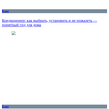
Блог
Кондиционер: как выбрать, установить и не пожалеть —
понятный гид для дома
Блог