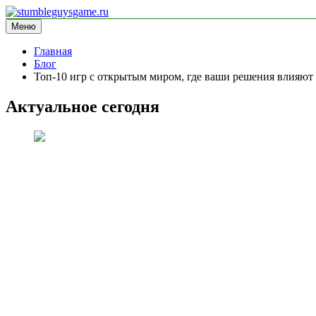
Перейти
к
Меню
stumbleguysgame.ru
информационный сайт
содержимому
Главная
Блог
Топ-10 игр с открытым миром, где ваши решения влияют 
Актуальное сегодня