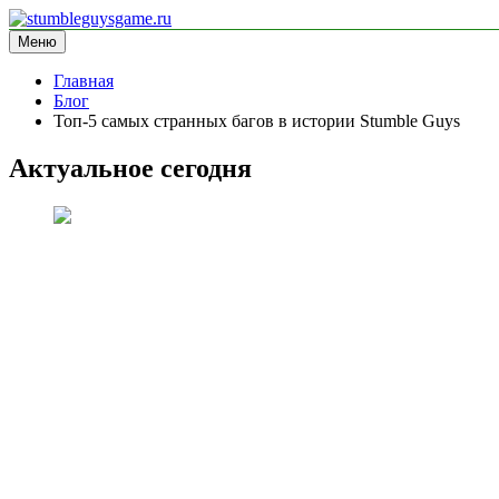
Перейти
к
Меню
stumbleguysgame.ru
информационный сайт
содержимому
Главная
Блог
Топ-5 самых странных багов в истории Stumble Guys
Актуальное сегодня