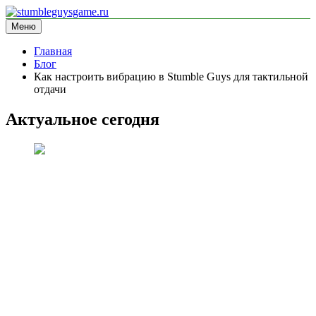
Перейти
к
Меню
stumbleguysgame.ru
информационный сайт
содержимому
Главная
Блог
Как настроить вибрацию в Stumble Guys для тактильной
отдачи
Актуальное сегодня