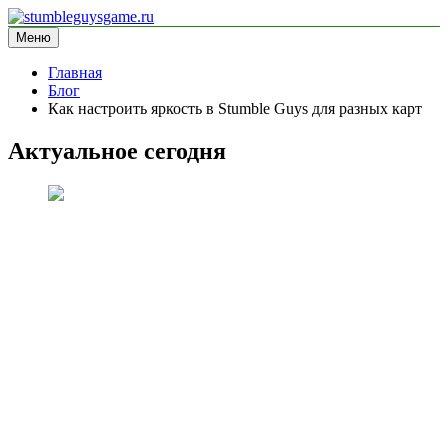
Перейти
к
Меню
stumbleguysgame.ru
информационный сайт
содержимому
Главная
Блог
Как настроить яркость в Stumble Guys для разных карт
Актуальное сегодня