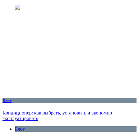
Блог
Кондиционер: как выбрать, установить и экономно
эксплуатировать
Блог