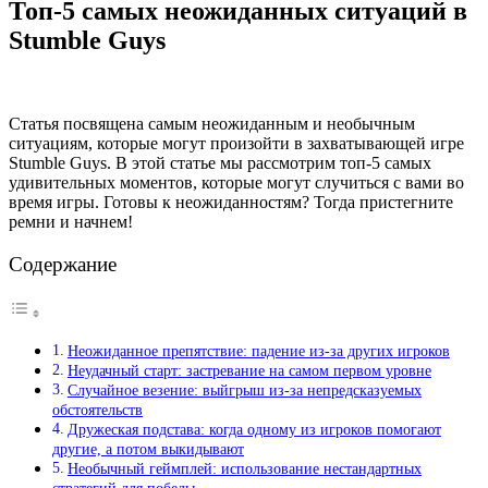
Топ-5 самых неожиданных ситуаций в
Stumble Guys
Статья посвящена самым неожиданным и необычным
ситуациям, которые могут произойти в захватывающей игре
Stumble Guys. В этой статье мы рассмотрим топ-5 самых
удивительных моментов, которые могут случиться с вами во
время игры. Готовы к неожиданностям? Тогда пристегните
ремни и начнем!
Содержание
Неожиданное препятствие: падение из-за других игроков
Неудачный старт: застревание на самом первом уровне
Случайное везение: выйгрыш из-за непредсказуемых
обстоятельств
Дружеская подстава: когда одному из игроков помогают
другие, а потом выкидывают
Необычный геймплей: использование нестандартных