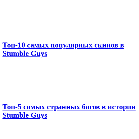
Топ-10 самых популярных скинов в
Stumble Guys
Топ-5 самых странных багов в истории
Stumble Guys