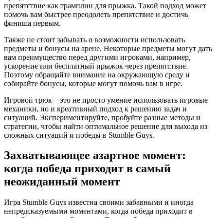
препятствие как трамплин для прыжка. Такой подход может
помочь вам быстрее преодолеть препятствие и достичь
финиша первым.
Также не стоит забывать о возможности использовать
предметы и бонусы на арене. Некоторые предметы могут дать
вам преимущество перед другими игроками, например,
ускорение или бесплатный прыжок через препятствие.
Поэтому обращайте внимание на окружающую среду и
собирайте бонусы, которые могут помочь вам в игре.
Игровой трюк – это не просто умение использовать игровые
механики, но и креативный подход к решению задач и
ситуаций. Экспериментируйте, пробуйте разные методы и
стратегии, чтобы найти оптимальное решение для выхода из
сложных ситуаций и победы в Stumble Guys.
Захватывающее азартное момент:
когда победа приходит в самый
неожиданный момент
Игра Stumble Guys известна своими забавными и иногда
непредсказуемыми моментами, когда победа приходит в