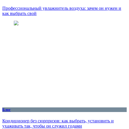
Профессиональный увлажнитель воздуха: зачем он нужен и
как выбрать свой
Блог
Кондиционер без сюрпризов: как выбрать, установить и
ухаживать так, чтобы он служил годами