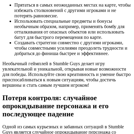
Прятаться в самых неожиданных местах на карте, чтобы
избежать столкновений с другими игроками и не
потерять равновесие.
Использовать специальные предметы и бонусы
необычным образом, например, применять бомбу для
отталкивания от опасных объектов или использовать
батут для быстрого перемещения по карте.
Создавать стратегии совместно с другими игроками,
чтобы совместными усилиями преодолеть трудности и
добраться до финиша быстрее и эффективнее.
Необычный геймплей в Stumble Guys делает игру
увлекательной и уникальной, открывая новые возможности
для победы. Используйте свою креативность и умение быстро
приспосабливаться к новым ситуациям, чтобы достичь
вершины и стать самым лучшим игроком!
Потеря контроля: случайное
опрокидывание персонажа и его
последующее падение
Одной из самых курьезных и забавных ситуаций в Stumble
Guys является случайное опрокидывание персонажа со