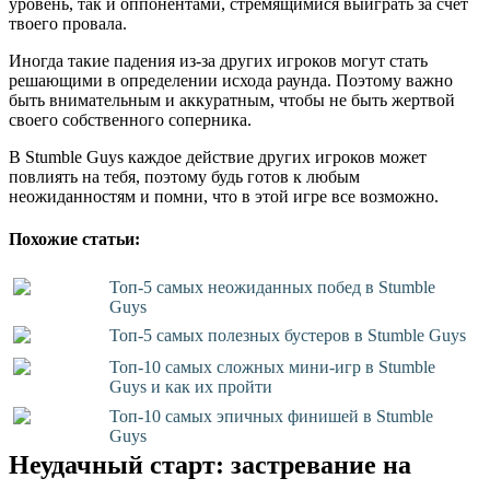
уровень, так и оппонентами, стремящимися выиграть за счет
твоего провала.
Иногда такие падения из-за других игроков могут стать
решающими в определении исхода раунда. Поэтому важно
быть внимательным и аккуратным, чтобы не быть жертвой
своего собственного соперника.
В Stumble Guys каждое действие других игроков может
повлиять на тебя, поэтому будь готов к любым
неожиданностям и помни, что в этой игре все возможно.
Похожие статьи:
Топ-5 самых неожиданных побед в Stumble
Guys
Топ-5 самых полезных бустеров в Stumble Guys
Топ-10 самых сложных мини-игр в Stumble
Guys и как их пройти
Топ-10 самых эпичных финишей в Stumble
Guys
Неудачный старт: застревание на